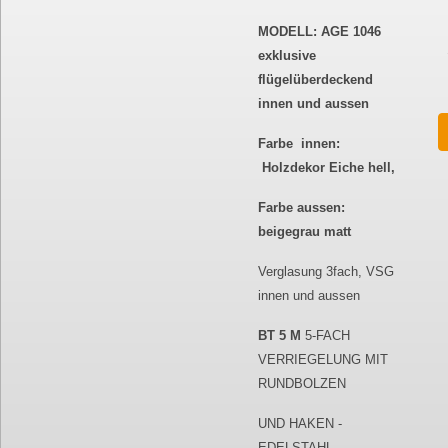
MODELL: AGE 1046
exklusive
flügelüberdeckend
innen und aussen
Farbe innen:
Holzdekor Eiche hell,
Farbe aussen:
beigegrau matt
Verglasung 3fach, VSG
innen und aussen
BT 5 M
5-FACH
VERRIEGELUNG MIT
RUNDBOLZEN
UND HAKEN -
EDELSTAHL