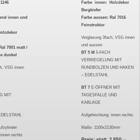
1146
Farbe innen: Holzdekor
Bergkiefer
kend innen und
Farbe aussen: Ral 7016
Feinstruktur
Holzdekor
Verglasung 3fach, VSG innen
und aussen
Ral 7001 matt /
BT 5 M
5-FACH
he dunkel
VERRIEGELUNG MIT
ch, VSG innen
RUNDBOLZEN UND HAKEN
– EDELSTAHL
BT 7
E-ÖFFNER MIT
G MIT
TAGESFALLE UND
KABLAGE
EDELSTAHL
Aufgehrichtung: innen rechts
ufzylinder
Maße: 1100x2130mm
 innen rechts
Preis: statt 2.850,--