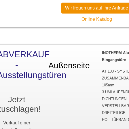
Wir freuen uns auf Ihre Anfrage
Online Katalog
ABVERKAUF
INOTHERM Al
Eingangstüre
-
Außenseite
Innens
AT 100 - SYS
Ausstellungstüren
ZUSAMMENBA
105mm
3 UMLAUFEND
Jetzt
DICHTUNGEN,
VERSTELLBA
zuschlagen!
DREITEILIGE
ROLLTÜRBAN
Verkauf einer