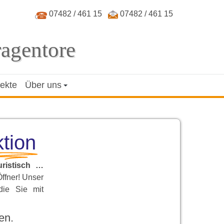
07482 / 461 15
07482 / 461 15
ragentore
jekte
Über uns
tion
uristisch …
Öffner! Unser
die Sie mit
en.