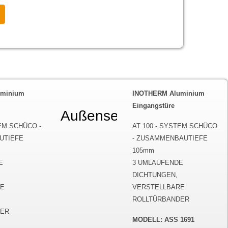
uminium
INOTHERM Aluminium
Eingangstüre
eite
Außenseite
Innenseite
TEM SCHÜCO -
AT 100 - SYSTEM SCHÜCO
UTIEFE
- ZUSAMMENBAUTIEFE
105mm
E
3 UMLAUFENDE
DICHTUNGEN,
RE
VERSTELLBARE
ROLLTÜRBANDER
DER
MODELL: ASS 1691