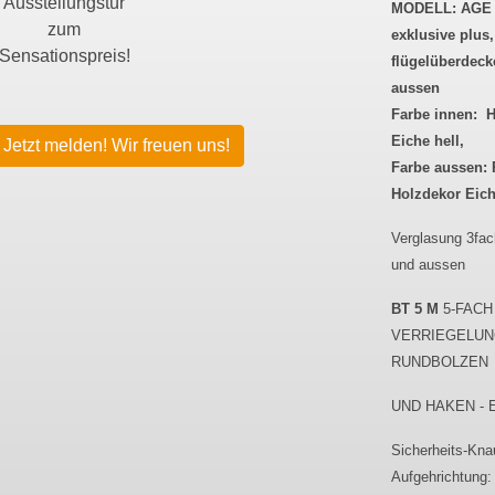
Ausstellungstür
MODELL: AGE 
zum
exklusive plus,
Sensationspreis!
flügelüberdec
aussen
F
arbe innen: 
Eiche hell,
Jetzt melden! Wir freuen uns!
Farbe aussen: 
Holzdekor Eic
Verglasung 3fa
und aussen
BT 5 M
5-FACH
VERRIEGELUN
RUNDBOLZEN
UND HAKEN - 
Sicherheits-Kna
Aufgehrichtung: