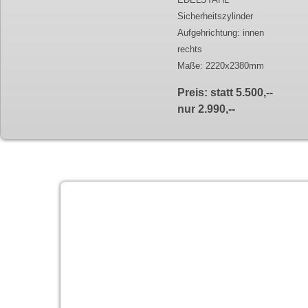
Sicherheitszylinder
Aufgehrichtung: innen
rechts
Maße: 2220x2380mm
Preis: statt 5.500,--
nur 2.990,--